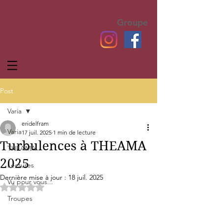
Groupe
Post
Varia
eridelfram
Varia
17 juil. 2025
1 min de lecture
Turbulences à THEAMA
THEAMA
2025
Lectures
Dernière mise à jour :
18 juil. 2025
Vu pour vous...
Noté NaN étoiles sur 5.
Troupes