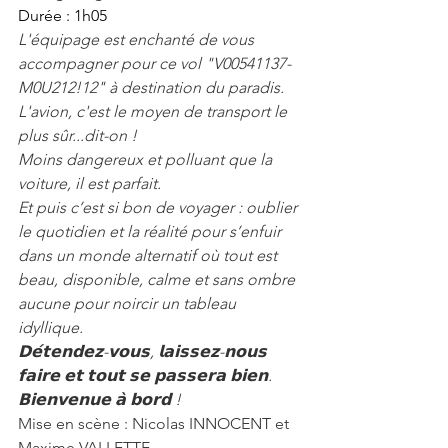
Durée : 1h05
L'équipage est enchanté de vous 
accompagner pour ce vol "V00541137-
M0U212!12" à destination du paradis.
L'avion, c'est le moyen de transport le 
plus sûr...dit-on !
Moins dangereux et polluant que la 
voiture, il est parfait.
Et puis c’est si bon de voyager : oublier 
le quotidien et la réalité pour s’enfuir 
dans un monde alternatif où tout est 
beau, disponible, calme et sans ombre 
aucune pour noircir un tableau 
idyllique.
𝗗𝗲́𝘁𝗲𝗻𝗱𝗲𝘇-𝘃𝗼𝘂𝘀, 𝗹𝗮𝗶𝘀𝘀𝗲𝘇-𝗻𝗼𝘂𝘀 
𝗳𝗮𝗶𝗿𝗲 𝗲𝘁 𝘁𝗼𝘂𝘁 𝘀𝗲 𝗽𝗮𝘀𝘀𝗲𝗿𝗮 𝗯𝗶𝗲𝗻. 
𝗕𝗶𝗲𝗻𝘃𝗲𝗻𝘂𝗲 𝗮̀ 𝗯𝗼𝗿𝗱 !
Mise en scène : Nicolas INNOCENT et 
Maxime VALLETTE