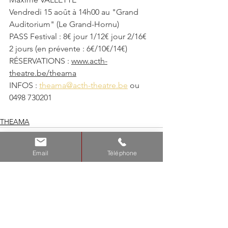
Vendredi 15 août à 14h00 au "Grand 
Auditorium" (Le Grand-Hornu)
PASS Festival : 8€ jour 1/12€ jour 2/16€ 
2 jours (en prévente : 6€/10€/14€)
RÉSERVATIONS : 
www.acth-
theatre.be/theama
INFOS : 
theama@acth-theatre.be
 ou 
0498 730201
THEAMA
Email
Téléphone
Voir tout
Posts récents