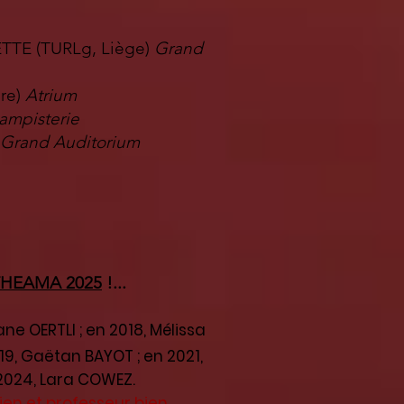
ETTE (TURLg, Liège)
Grand
ère)
Atrium
ampisterie
Grand Auditorium
 THEAMA 2025
!...
ane OERTLI ; en 2018, Mélissa
9, Gaëtan BAYOT ; en 2021,
 2024, Lara COWEZ.
ien et professeur bien