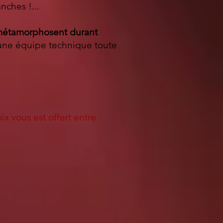
nches !...
métamorphosent durant
'une équipe technique toute
x vous est offert entre :