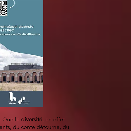
. Quelle
diversité
, en effet
ents, du conte détourné, du