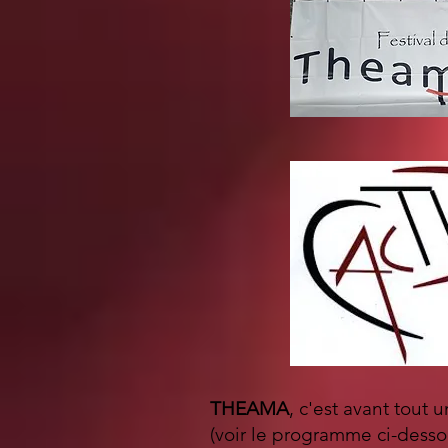
THEAMA
, c'est avant tout 
(voir le programme ci-dess