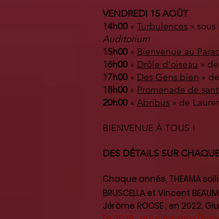
VENDREDI 15 AOÛT
14h00
«
Turbulences
» sous
Auditorium
15h00
«
Bienvenue au Para
16h00
«
Drôle d’oiseau
» de
17h00
«
Des Gens bien
» de
18h00
«
Promenade de san
20h00
«
Abribus
» de Laure
BIENVENUE À TOUS !
DES DÉTAILS SUR CHAQUE SP
Chaque année, THEAMA solli
BRUSCELLA et Vincent BEAUMO
Jérôme ROOSE ; en 2022, Giu
En 2025....qui nous fera l'