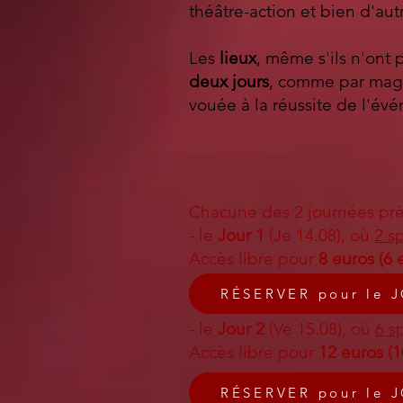
théâtre-action et bien d'aut
Les
lieux
, même s'ils n'ont
deux jours
, comme par magie
vouée à la réussite de l'évé
Chacune des 2 journées prése
- le
Jour 1
(Je 14.08), où
2 s
Accès libre pour
8 euros (6
RÉSERVER pour le 
- le
Jour 2
(Ve 15.08), où
6 s
Accès libre pour
12 euros (
RÉSERVER pour le 