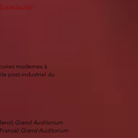
8 spectacles
!
Ecuries modernes à
ite post-industriel du
leroi)
Grand Auditorium
 France)
Grand Auditorium