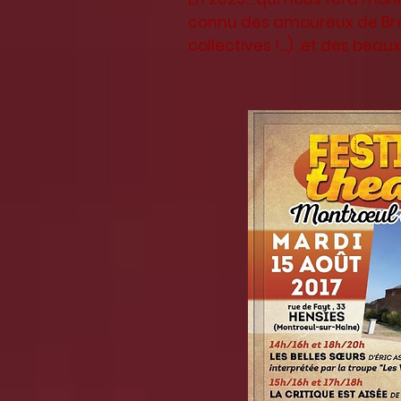
connu des amoureux de Brel 
collectives !...)...et des b