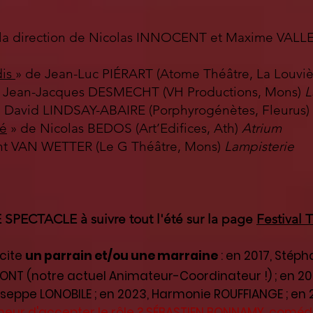
 la direction de Nicolas INNOCENT et Maxime VALL
dis
» de Jean-Luc PIÉRART (Atome Théâtre, La Louvi
 Jean-Jacques DESMECHT (VH Productions, Mons)
L
 David LINDSAY-ABAIRE (Porphyrogénètes, Fleurus)
té
» de Nicolas BEDOS (Art’Edifices, Ath)
Atrium
nt VAN WETTER (Le G Théâtre, Mons)
Lampisterie
ECTACLE à suivre tout l'été sur la page
Festival
cite
un parrain et/ou une marraine
: en 2017, Stéph
NT (notre actuel Animateur-Coordinateur !) ; en 201
seppe LONOBILE ; en 2023, Harmonie ROUFFIANGE ; en
honneur d'accepter le rôle ? SÉBASTIEN BONNAMY, coméd