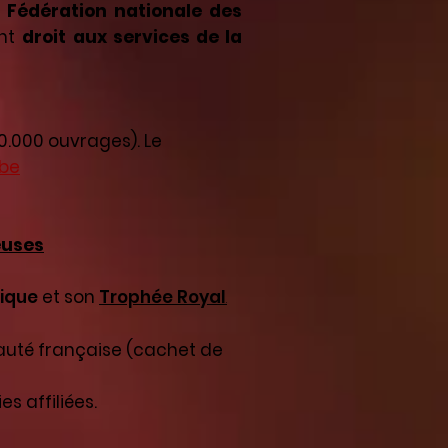
a Fédération nationale des
ent
droit aux services de la
0.000 ouvrages). Le
be
euses
tique
et son
Trophée Royal
.
uté française (cachet de
 affiliées.