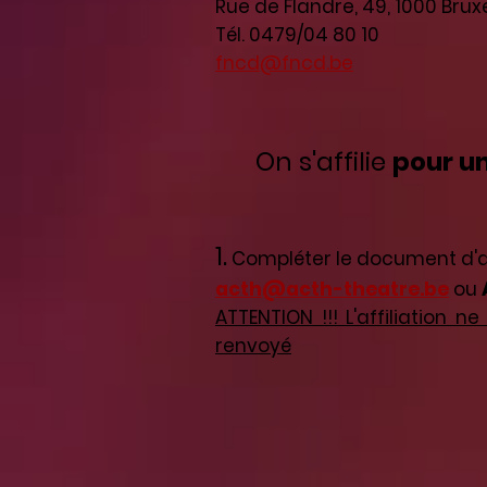
Rue de Flandre, 49, 1000 Brux
Tél. 0479/04 80 10
fncd@fncd.be
On s'affilie
pour un
1.
Compléter le document d'aff
a
cth@acth-theatre.be
ou
ATTENTION !!! L'affiliation
renvoyé