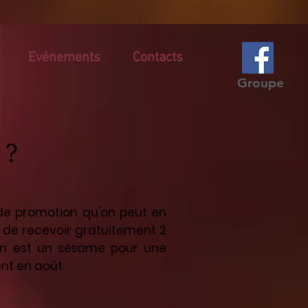
Evénements
Contacts
Groupe
 ?
e promotion qu'on peut en
i de recevoir gratuitement 2
iation est un sésame pour une
ent en août.