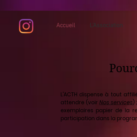
Accueil
L'Association
Pourq
L'ACTH dispense à tout affili
attendre (voir
Nos services
)
exemplaires papier de la re
participation dans la prog