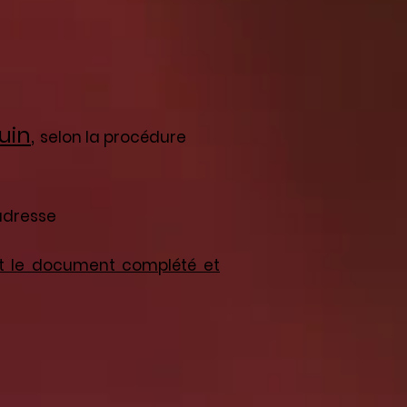
juin
,
selon la procédure
'adresse
é et le document complété et