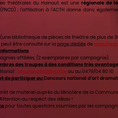
ies théâtrales du Hainaut est une
régionale de l
(FNCD) ; l'affiliation à l'ACTH donne donc égalem
 (une bibliothèque de pièces de théâtre de plus de 3
 peut être consulté sur la
page dédiée
de
www.fncd.
Informations
pagnies affiliées, (2 exemplaires par compagnie).
mbres des troupes à des conditions très avantag
tariat :
assurances@fncd.be
ou au 0479/04 80 10
et de participer au
Concours national d’art drama
rêt de matériel auprès du Ministère de la Communa
 Attention au respect des délais !
te
pour toutes questions soumises par les compagnies