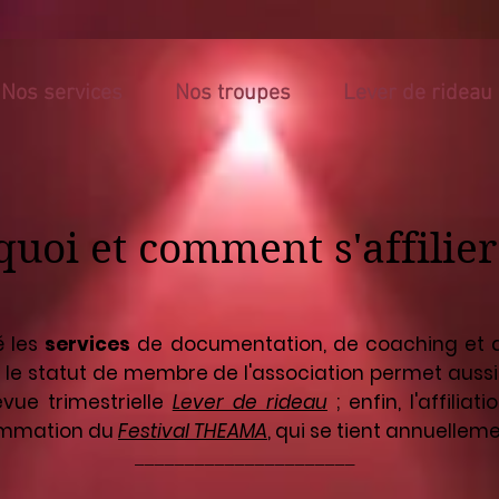
Nos services
Nos troupes
Lever de rideau
uoi et comment s'affilier
é les
services
de documentation, de coaching et d
 ; le statut de membre de l'association permet auss
vue trimestrielle
Lever de rideau
; enfin, l'affil
rammation du
Festival THEAMA
, qui se tient annuellem
______________________