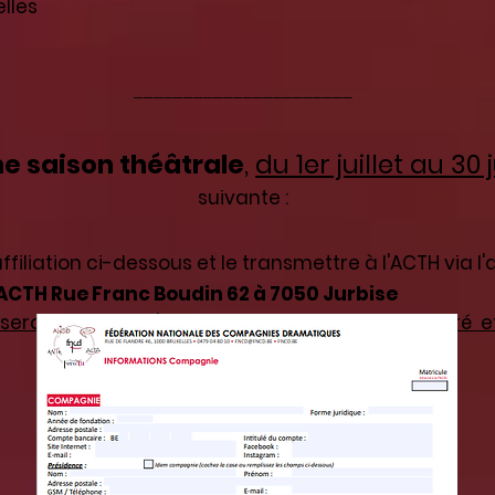
elles
______________________
e saison théâtrale
,
du 1er juillet au 30 
suivante :
iliation ci-dessous et le transmettre à l'ACTH via l
ACTH Rue Franc Boudin 62 à 7050 Jurbise
 ne sera validée qu'une fois le paiement enregistr