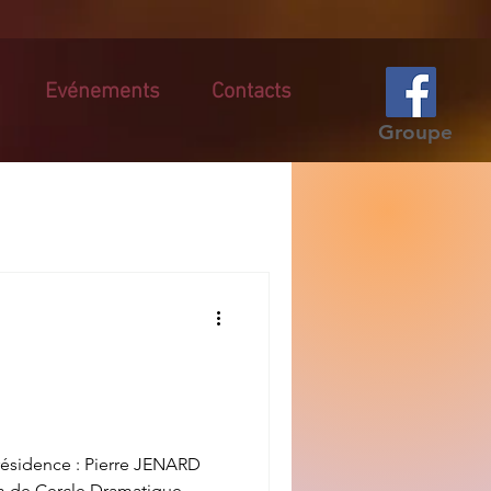
Evénements
Contacts
Groupe
résidence : Pierre JENARD
m de Cercle Dramatique