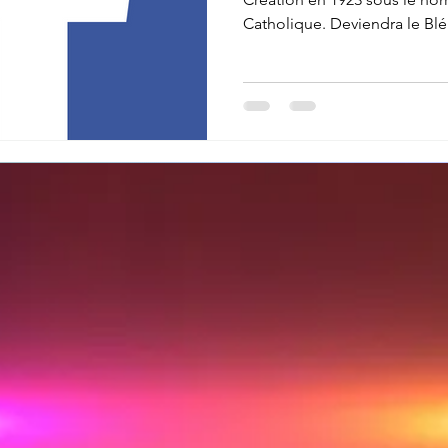
Catholique. Deviendra le Blé
+ de 170 acteurs et actrices 
Depuis 1987, c’est plus de 70
montés. 30 membres réguliers
techniciens et bénévoles) Ré
comédie, boulevard, vaudevill
d'une Asbl (La Concorde). À l