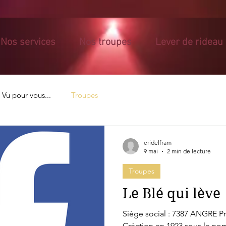
Nos services
Nos troupes
Lever de rideau
Vu pour vous...
Troupes
eridelfram
9 mai
2 min de lecture
Troupes
Le Blé qui lève
Siège social : 7387 ANGRE P
Création en 1923 sous le no