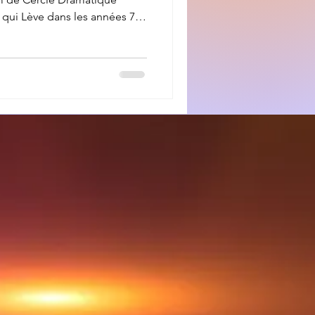
 qui Lève dans les années 70.
ont foulé les planches !
 spectacles qui ont été
, de tous âges (acteurs,
pertoire de prédilection :
e Le Blé Qui Lève fait partie
a base, la tro