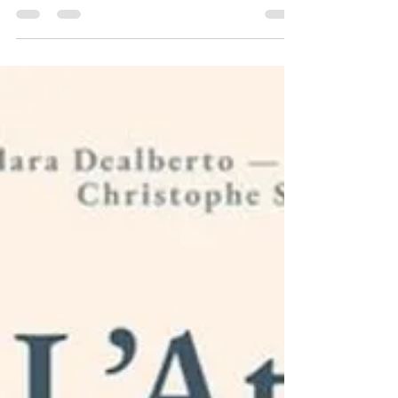
poussière de rideau rouge et les fiches de cours
oubliées au fond d’un tote bag de festival. Et puis
il y a celui-ci, qui réussit l’exploit d’être à la fois
rigoureux, concret et franchement agréable à lire.
Comme quoi, on peut parler de technique de jeu
sans donner l’impression de se plier à un
"catéchisme dramatique" (ou dramatique
catéchisme...). Ani Hamel s’attaque ici à un