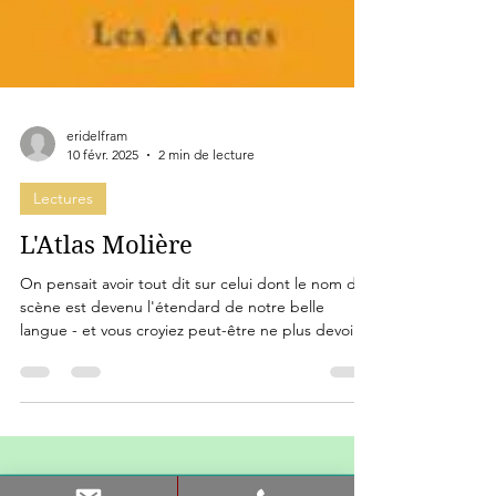
eridelfram
10 févr. 2025
2 min de lecture
Lectures
L'Atlas Molière
On pensait avoir tout dit sur celui dont le nom de
scène est devenu l'étendard de notre belle
langue - et vous croyiez peut-être ne plus devoir
porter d'attention à un ouvrage ("un de plus")
consacré à ce monstre sacré...? Tous, nous étions
dans l'erreur. Voilà une somme qui comptera
précisément par cela même qu'elle ne conte pas :