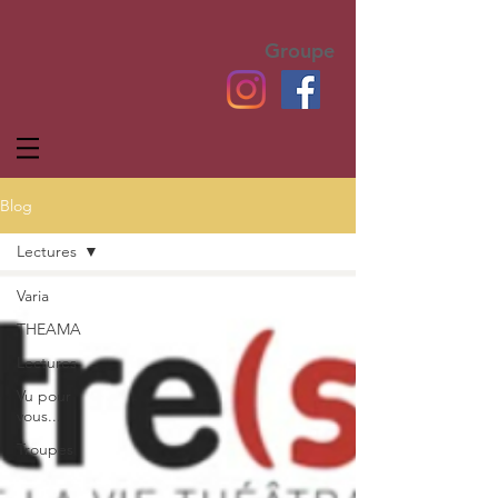
Groupe
Blog
Lectures
Varia
THEAMA
Lectures
Vu pour
vous...
Troupes